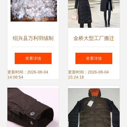
绍兴县万利羽绒制
金桥大型工厂搬迁
品厂 一羽之轻，承
清仓特卖 千余款商
查看详情
查看详情
诺之重
品优惠特促，羽绒
更新时间：2026-08-04
更新时间：2026-08-04
14:08:54
15:24:18
抢购12月31日开启