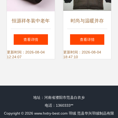
恒源祥冬装中老年
时尚与温暖并存
羽绒服短款毛领设
Nikko日高NJB
查看详情
查看详情
计评测 温暖与体面
3130004男装羽绒
更新时间：2026-08-04
更新时间：2026-08-04
12:24:07
18:47:10
的双重守候
上衣评测
地址：河南省濮阳市范县白衣乡
电话：1360333**
Copyright © 2026
www.hxtry-best.com
羽绒
范县华兴羽绒制品有限