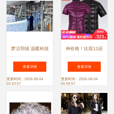
梦洁羽绒 温暖科技
神价格！比双12还
重塑睡眠体验
低！Marmot代工厂
查看详情
查看详情
君羽半袖羽绒马
更新时间：2026-08-04
更新时间：2026-08-04
03:43:57
05:59:57
甲，90%鹅绒800
蓬松度仅303元