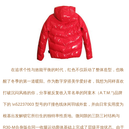
在追求个性与效能平衡的时代，红色不仅跃动了整体造型，也唤
醒了冬季的第一道暖阳。作为数字穿搭美学爱好者，我想为同样喜欢
打破沉闷风格的你，分享被反复收入常名单的阿童木（A.T.M.°)品牌
下的 \n52237003 型号的IT撞色线休闲羽绒外套，并由日常实用度为
根基出发解锁它所衍生的独特率性质地。微间隙的三防三衬结构与
R30-M合身版在同一收腿运动廓体基础上完成了层级开放状态。由于