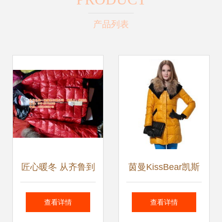
产品列表
匠心暖冬 从齐鲁到
茵曼KissBear凯斯
燕赵，探寻精品羽
贝尔 英伦宫廷风羽
查看详情
查看详情