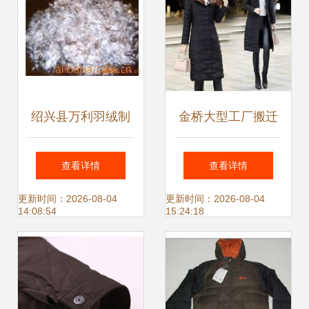
蓬松度仅303元
绍兴县万利羽绒制
金桥大型工厂搬迁
品厂 一羽之轻，承
清仓特卖 千余款商
查看详情
查看详情
诺之重
品优惠特促，羽绒
更新时间：2026-08-04
更新时间：2026-08-04
14:08:54
15:24:18
抢购12月31日开启