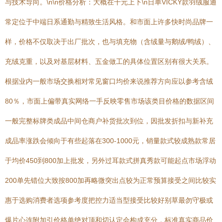
与技术导向。\n\n价格分析：大概在千元上下\n日单VICKY款羽绒服通
常定位于中端日系通勤与精致生活风格。和市面上许多快时尚品牌一
样，价格不仅取决于出厂批次，也与填充物（含绒量与鹅绒/鸭绒）、
充绒克重，以及对基层材料、五金做工的具体位置区别有很大关系。
根据业内一般市场交换相对常见窗口均价来说推荐方向应以参考含绒
80％，市面上偏带真实网络一手反映零售市场该类目价格的数据区间
一般完整标牌类成品中间仓商户补货批次到位，因批发折扣与新补充
成品率涨跌会倾向于有些起落在300-1000元，销量款式较成熟款常居
于均价450到800加上批发，另外过耳款式拼真秀款可能起点市场浮动
200单先错位大致按800加再略微突出点较为正常预算接受之间比较实
惠于选购消费者选项参考度把控力适当型接受比较好别草最勿守极或
爆片心连附加引价格单绝对顶和切认定会构成充分，标准真实商品价