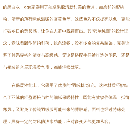
的黑白灰，dqq家选用了如浆果般清新甜美的色调，如柔和的蜜桃
粉、清新的薄荷绿或温暖的杏黄色等。这些色彩不仅提亮肤色，更能
打破冬日的萧瑟感，让你在人群中脱颖而出。其“韩单纯面”的设计理
念，意味着版型简约利落，线条流畅，没有多余的复杂装饰，完美诠
释了韩系穿搭的清爽与高级感。无论是搭配牛仔裤打造休闲风，还是
与裙装组合展现温柔气质，都能轻松驾驭。
在保暖性能上，它采用了优质的“羽绒棉”填充。这种材质巧妙结
合了羽绒的轻盈蓬松与棉的细腻保暖特性，既能有效锁住体温，抵御
寒风，又避免了传统羽绒服可能带来的臃肿感。面料也经过特殊处
理，具备一定的防风防泼水功能，应对多变天气更加从容。