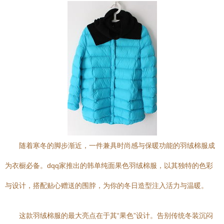
随着寒冬的脚步渐近，一件兼具时尚感与保暖功能的羽绒棉服成
为衣橱必备。dqq家推出的韩单纯面果色羽绒棉服，以其独特的色彩
与设计，搭配贴心赠送的围脖，为你的冬日造型注入活力与温暖。
这款羽绒棉服的最大亮点在于其“果色”设计。告别传统冬装沉闷