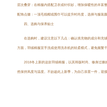
层次叠穿：在棉服内搭配卫衣或针织衫，增加保暖性的丰富
配饰点缀：一顶毛线帽或围巾可以提升时尚度，选择与服装
四、选购与保养贴士
在选购时，建议注意以下几点：确认填充物的成分和充
方面，羽绒棉服宜手洗或使用洗衣机的轻柔模式，避免频繁
2018冬上新的这款羽绒棉服，以其韩版时尚、修身过
然保持风度与温度。不妨趁此上新季，为自己添置一件，迎