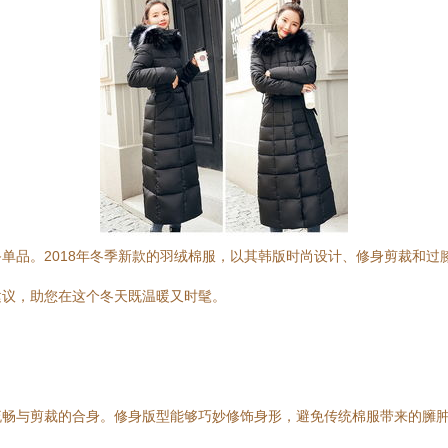
单品。2018年冬季新款的羽绒棉服，以其韩版时尚设计、修身剪裁和过
建议，助您在这个冬天既温暖又时髦。
流畅与剪裁的合身。修身版型能够巧妙修饰身形，避免传统棉服带来的臃