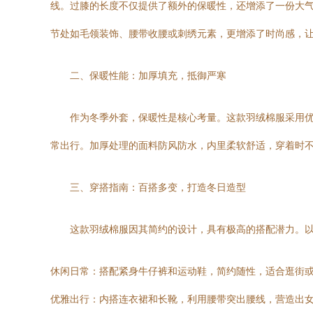
线。过膝的长度不仅提供了额外的保暖性，还增添了一份大
节处如毛领装饰、腰带收腰或刺绣元素，更增添了时尚感，
二、保暖性能：加厚填充，抵御严寒
作为冬季外套，保暖性是核心考量。这款羽绒棉服采用
常出行。加厚处理的面料防风防水，内里柔软舒适，穿着时
三、穿搭指南：百搭多变，打造冬日造型
这款羽绒棉服因其简约的设计，具有极高的搭配潜力。
休闲日常：搭配紧身牛仔裤和运动鞋，简约随性，适合逛街
优雅出行：内搭连衣裙和长靴，利用腰带突出腰线，营造出